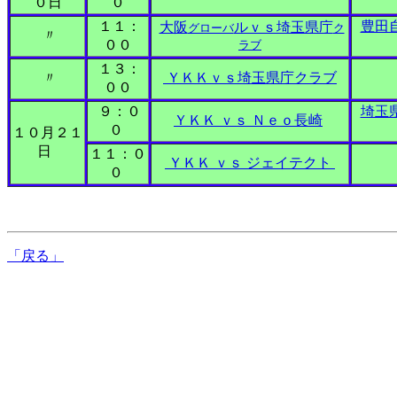
０日
０
１１：
豊田
大阪
ルｖｓ埼玉県庁
グローバ
ク
〃
００
ラブ
１３：
〃
ＹＫＫｖｓ埼玉県庁クラブ
００
９：０
埼玉
ＹＫＫ ｖｓ Ｎｅｏ長崎
０
１０月２１
日
１１：０
ＹＫＫ ｖｓ ジェイテクト
０
「戻る」