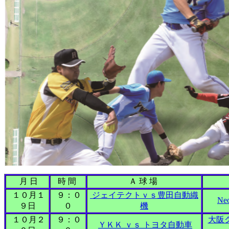
月 日
時 間
Ａ 球 場
１０月１
９：０
ジェイテクトｖｓ豊田自動織
N
９日
０
機
１０月２
９：０
大阪
ＹＫＫ ｖｓ トヨタ自動車