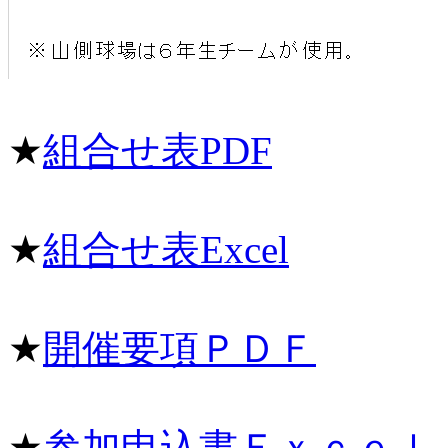
★
組合せ表PDF
★
組合せ表Excel
★
開催要項ＰＤＦ
★
参加申込書Ｅｘｃｅｌ