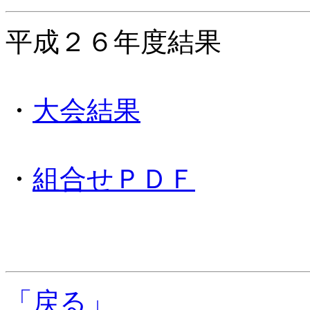
平成２６年度結果
・
大会結果
・
組合せＰＤＦ
「戻る」