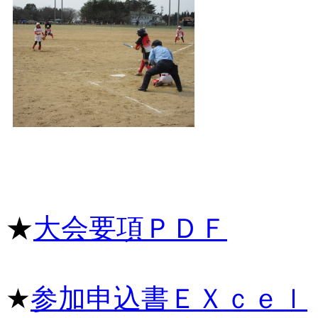
★
大会要項ＰＤＦ
★
参加申込書ＥＸｃｅｌ